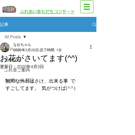
​園児・親子向けイベント
​ふれあい音もだちコンサート
記事
All Posts
なおちゃん
All Posts
2020年3月26日
読了時間: 1分
お花がさいてます(^^)
活動記録
更新日：
2020年4月3日
ふれ音ご案内
なおちゃん日記
無用な外出はさけ、出来る事  で
すごしてます。  気がつけば(^^)