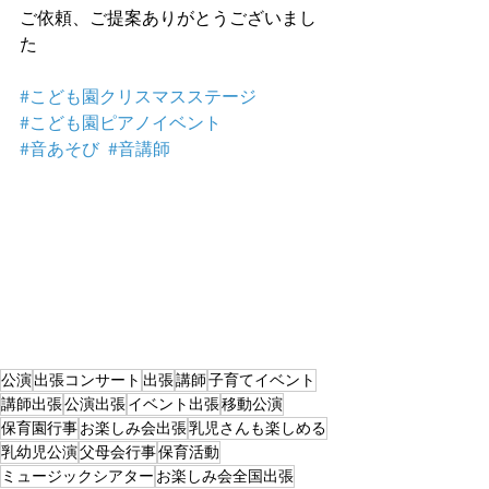
ご依頼、ご提案ありがとうございまし
た
#こども園クリスマスステージ
#こども園ピアノイベント
#音あそび
#音講師
公演
出張コンサート
出張
講師
子育てイベント
講師出張
公演出張
イベント出張
移動公演
保育園行事
お楽しみ会出張
乳児さんも楽しめる
乳幼児公演
父母会行事
保育活動
ミュージックシアター
お楽しみ会全国出張