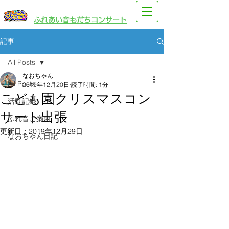
​園児・親子向けイベント
​ふれあい音もだちコンサート
記事
All Posts
なおちゃん
All Posts
2019年12月20日
読了時間: 1分
こども園クリスマスコン
活動記録
サート出張
ふれ音ご案内
更新日：
2019年12月29日
なおちゃん日記