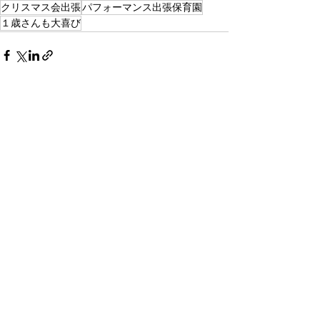
クリスマス会出張
パフォーマンス出張保育園
１歳さんも大喜び
すべて表示
最新記事