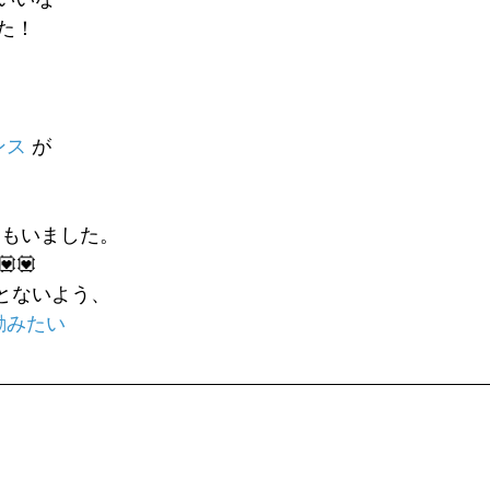
た！
ンス
 が
おもいました。
                💟💟💟
ことないよう、
励みたい