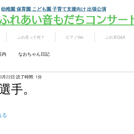
幼稚園 保育園 こども園
子育て支援向け 出張公演
​ふれあい音もだちコンサー
ふれ音って何？
ピアノVer.
ふれ音Q&A
案内
なおちゃん日記
年3月22日
読了時間: 1分
選手。
れる