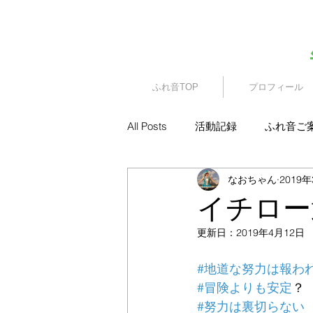
​園児・親子向けイベント
ふれ音TOP
プロフィール
All Posts
活動記録
ふれ音ご
なおちゃん
2019
イチロー
更新日：
2019年4月12日
#地道な努力は報わ
#冒険よりも安定
？
#努力は裏切らない