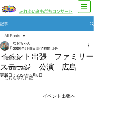
​園児・親子向けイベント
​ふれあい音もだちコンサート
記事
All Posts
なおちゃん
All Posts
2024年5月8日
読了時間: 2分
イベント出張 ファミリー
活動記録
ステージ 公演 広島
ふれ音ご案内
更新日：
2024年5月8日
なおちゃん日記
　　　　　　　　イベント出張へ