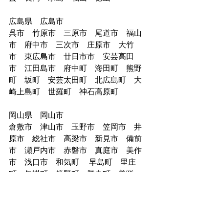
広島県　広島市
呉市　竹原市　三原市　尾道市　福山
市　府中市　三次市　庄原市　大竹
市　東広島市　廿日市市　安芸高田
市　江田島市　府中町　海田町　熊野
町　坂町　安芸太田町　北広島町　大
崎上島町　世羅町　神石高原町　
岡山県　岡山市
倉敷市　津山市　玉野市　笠岡市　井
原市　総社市　高梁市　新見市　備前
市　瀬戸内市　赤磐市　真庭市　美作
市　浅口市　和気町　 早島町　里庄
町　矢掛町　鏡野町　勝央町　美咲
町　吉備中央町
島根県　松江市