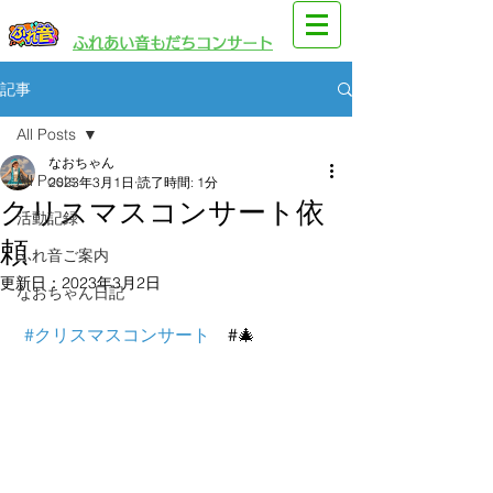
​園児・親子向けイベント
​ふれあい音もだちコンサート
記事
All Posts
なおちゃん
All Posts
2023年3月1日
読了時間: 1分
クリスマスコンサート依
活動記録
頼
ふれ音ご案内
更新日：
2023年3月2日
なおちゃん日記
#クリスマスコンサート
　#🎄