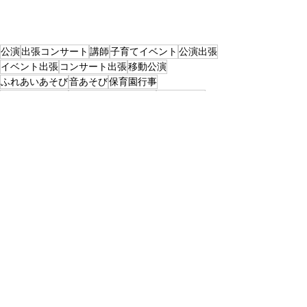
公演
出張コンサート
講師
子育てイベント
公演出張
イベント出張
コンサート出張
移動公演
ふれあいあそび
音あそび
保育園行事
お楽しみ会出張
乳児さんも楽しめる
親子子育て
乳幼児公演
園児大喜び
保護者会行事
観劇会
父母会行事
出張大阪
音育
パフォーマンス出張
公演施設
クリスマス会
お楽しみ会東京
行事
依頼行事
すべて表示
最新記事