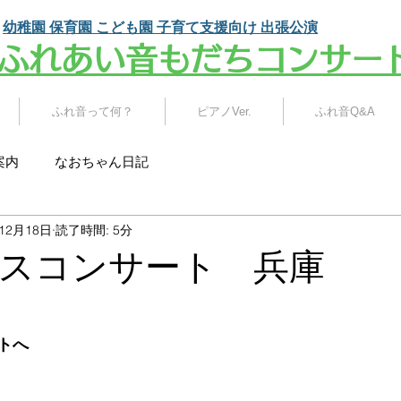
幼稚園 保育園 こども園
子育て支援向け 出張公演
​ふれあい音もだちコンサー
ふれ音って何？
ピアノVer.
ふれ音Q&A
案内
なおちゃん日記
年12月18日
読了時間: 5分
スコンサート 兵庫
トへ