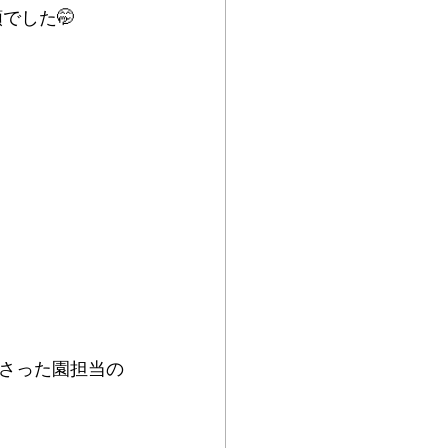
でした🤭
さった園担当の