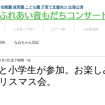
幼稚園 保育園 こども園
子育て支援向け 出張公演
​ふれあい音もだちコンサー
ふれ音って何？
ピアノVer.
ふれ音Q&A
案内
なおちゃん日記
年1月7日
読了時間: 1分
と小学生が参加。お楽し
リスマス会。