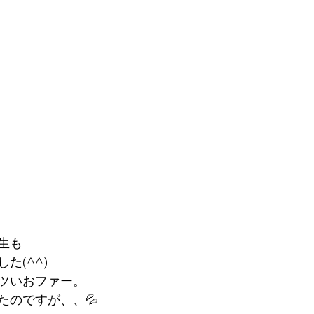
生も
た(^^)
ツいおファー。
たのですが、、💦