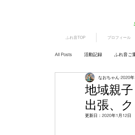
​園児・親子向けイベント
ふれ音TOP
プロフィール
All Posts
活動記録
ふれ音ご
なおちゃん
2020
地域親子
出張、ク
更新日：
2020年1月12日