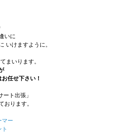
 
逢いに 
に いけますように。
めてまいります。
が
はお任せ下さい！
ンサート出張」
ております。
ーマー
ント