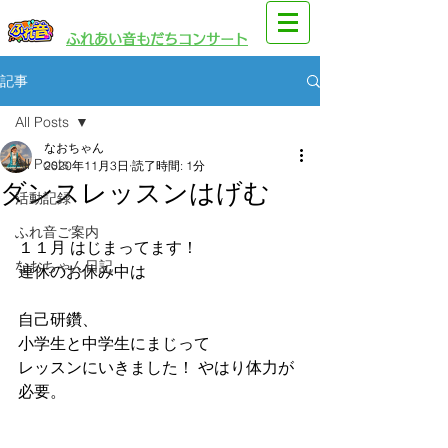
​園児・親子向けイベント
​ふれあい音もだちコンサート
記事
All Posts
なおちゃん
All Posts
2020年11月3日
読了時間: 1分
ダンスレッスンはげむ
活動記録
ふれ音ご案内
１１月 はじまってます！
なおちゃん日記
連休のお休み中は 
自己研鑽、
小学生と中学生にまじって
レッスンにいきました！ やはり体力が
必要。