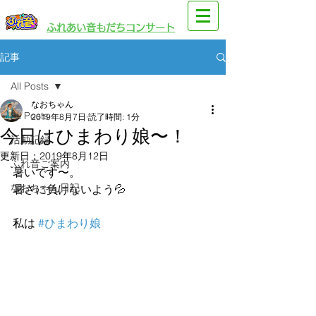
​園児・親子向けイベント
​ふれあい音もだちコンサート
記事
All Posts
なおちゃん
All Posts
2019年8月7日
読了時間: 1分
今日はひまわり娘〜！
活動記録
更新日：
2019年8月12日
ふれ音ご案内
暑いです〜。
なおちゃん日記
暑さに負けないよう💦
私は 
#ひまわり娘