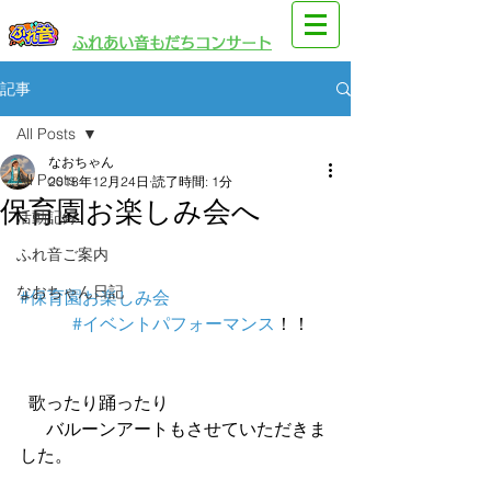
​園児・親子向けイベント
​ふれあい音もだちコンサート
記事
All Posts
なおちゃん
All Posts
2018年12月24日
読了時間: 1分
保育園お楽しみ会へ
活動記録
ふれ音ご案内
なおちゃん日記
#保育園お楽しみ会
#イベントパフォーマンス
！！
  歌ったり踊ったり
      バルーンアートもさせていただきま
した。