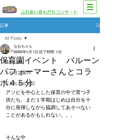
​園児・親子向けイベント
​ふれあい音もだちコンサート
記事
All Posts
なおちゃん
All Posts
2023年5月1日
読了時間: 2分
保育園イベント バルーン
活動記録
パフォーマーさんとコラ
ふれ音ご案内
ボ４５分
なおちゃん日記
アソビを中心とした保育の中で育つ子
供たち。まだ１学期はじめは自分を十
分に発揮しながら協調してあそべない
ことがあるかもしれない。。。
そんな中