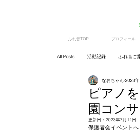
​園児・親子向けイベント
ふれ音TOP
プロフィール
All Posts
活動記録
ふれ音ご
なおちゃん
2023
ピアノを
園コンサ
更新日：
2023年7月11日
保護者会イベントへ🎈