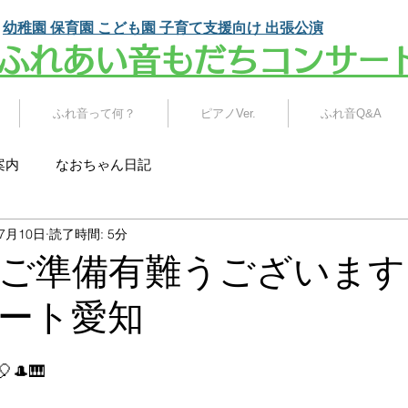
幼稚園 保育園 こども園
子育て支援向け 出張公演
​ふれあい音もだちコンサー
ふれ音って何？
ピアノVer.
ふれ音Q&A
案内
なおちゃん日記
年7月10日
読了時間: 5分
ご準備有難うございます
ート愛知
🎩🎹