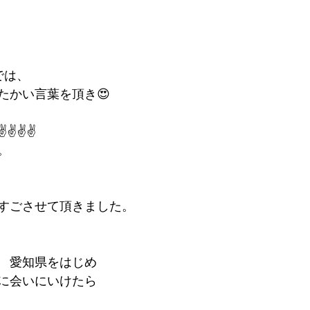
では、
たかい言葉を頂き😍　
️✌️✌️
。
すごさせて頂きました。
　愛知県をはじめ
に会いにいけたら