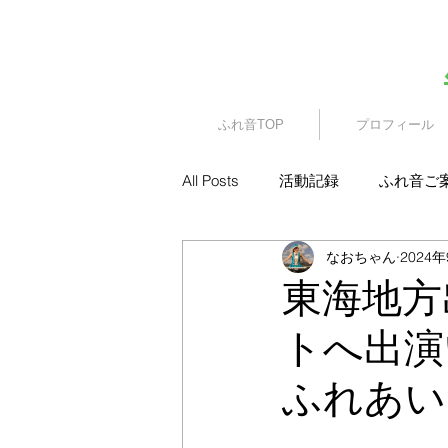
​園児・親子向けイベント
ふれ音TOP
プロフィール
All Posts
活動記録
ふれ音ご
なおちゃん
2024
東海地方
トへ出演
ふれあい