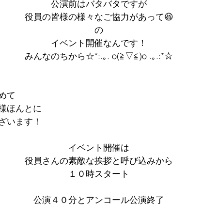
公演前はバタバタですが
役員の皆様の様々なご協力があって😆
の
イベント開催なんです！
みんなのちから☆*:.｡. o(≧▽≦)o .｡.:*☆
めて
様ほんとに
ざいます！
イベント開催は
役員さんの素敵な挨拶と呼び込みから
１０時スタート
公演４０分とアンコール公演終了