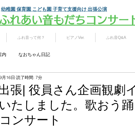
幼稚園 保育園 こども園
子育て支援向け 出張公演
​ふれあい音もだちコンサー
ふれ音って何？
ピアノVer.
ふれ音Q&A
案内
なおちゃん日記
年9月16日
読了時間: 7分
出張| 役員さん企画観劇
いたしました。歌おう踊
コンサート