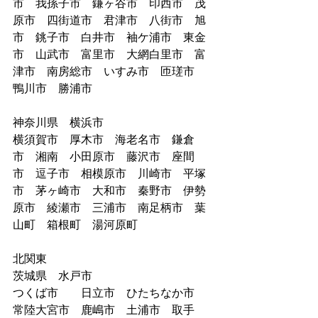
市　我孫子市　鎌ヶ谷市　印西市　茂
原市　四街道市　君津市　八街市　旭
市　銚子市　白井市　袖ケ浦市　東金
市　山武市　富里市　大網白里市　富
津市　南房総市　いすみ市　匝瑳市　
鴨川市　勝浦市
神奈川県　横浜市
横須賀市　厚木市　海老名市　鎌倉
市　湘南　小田原市　藤沢市　座間
市　逗子市　相模原市　川崎市　平塚
市　茅ヶ崎市　大和市　秦野市　伊勢
原市　綾瀬市　三浦市　南足柄市　葉
山町　箱根町　湯河原町　
北関東
茨城県　水戸市
つくば市　　日立市　ひたちなか市　
常陸大宮市　鹿嶋市　土浦市　取手