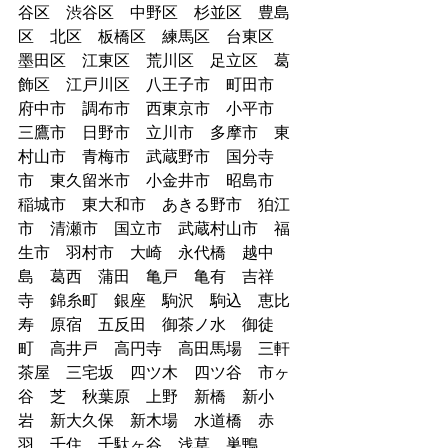
谷区　渋谷区　中野区　杉並区　豊島
区　北区　板橋区　練馬区　台東区　
墨田区　江東区　荒川区　足立区　葛
飾区　江戸川区　八王子市　町田市　
府中市　調布市　西東京市　小平市　
三鷹市　日野市　立川市　多摩市　東
村山市　青梅市　武蔵野市　国分寺
市　東久留米市　小金井市　昭島市　
稲城市　東大和市　あきる野市　狛江
市　清瀬市　国立市　武蔵村山市　福
生市　羽村市　大崎　永代橋　越中
島　葛西　蒲田　亀戸　亀有　吉祥
寺　錦糸町　銀座　駒沢　駒込　恵比
寿　原宿　五反田　御茶ノ水　御徒
町　高井戸　高円寺　高田馬場　三軒
茶屋　三宅坂　四ツ木　四ツ谷　市ヶ
谷　芝　秋葉原　上野　新橋　新小
岩　新大久保　新木場　水道橋　赤
羽　千住　千駄ヶ谷　浅草　巣鴨　