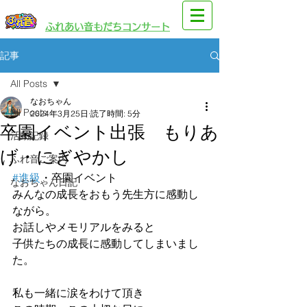
​園児・親子向けイベント
​ふれあい音もだちコンサート
記事
All Posts
なおちゃん
All Posts
2024年3月25日
読了時間: 5分
卒園イベント出張 もりあ
活動記録
げ・にぎやかし
ふれ音ご案内
#進級
・卒園イベント　
なおちゃん日記
みんなの成長をおもう先生方に感動し
ながら。
お話しやメモリアルをみると
子供たちの成長に感動してしまいまし
た。
私も一緒に涙をわけて頂き