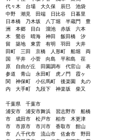
代々木　台場　大久保　辰巳　池袋　
中野　潮見　田端　日比谷　日暮里　
日本橋　乃木坂　八丁堀　半蔵門　豊
洲　本郷　目白　溜池　赤坂　六本
木　鶯谷　晴海　神田　飯田橋　汐
留　築地　東雲　有明　羽田　大井　
田町　三田　京橋　人形町　船堀　両
国　平井　小菅　向島　平和島　荏
原　自由が丘　田園調布　代官山　表
参道　青山　永田町　虎ノ門　霞ヶ
関　神保町　小伝馬町　後楽園　丸の
内　大手町　九段下　神楽坂　柴又
千葉県　千葉市
浦安市　浦安市舞浜　習志野市　船橋
市　成田市　松戸市　柏市　木更津
市　市原市　市川市　香取市　館山
市　八千代市　流山市　佐倉市　野田