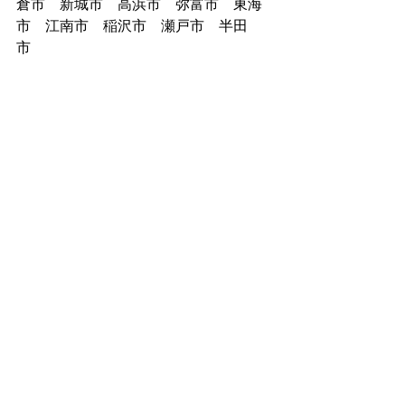
倉市　新城市　高浜市　弥富市　東海
市　江南市　稲沢市　瀬戸市　半田
市　
兵庫県
神戸市　宝塚市　姫路市　尼崎市　明
石市　西宮市　洲本市　芦屋市　伊丹
市　相生市　豊岡市　加古川市　赤穂
市　西脇市　三木市　高砂市　川西
市　小野市　三田市　加西市　篠山
市　
京都府　京都市
宇治市　福知山市　舞鶴市　綾部市　
宮津市　亀岡市　城陽市　向日市　長
岡京市　八幡市　京田辺市　京丹後
市　南丹市　木津川市 　大山崎町　久
御山町　