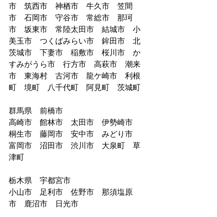
市　筑西市　神栖市　牛久市　笠間
市　石岡市　守谷市　常総市　那珂
市　坂東市　常陸太田市　結城市　小
美玉市　つくばみらい市　鉾田市　北
茨城市　下妻市　稲敷市　桜川市　か
すみがうら市　行方市　高萩市　潮来
市　東海村　古河市　龍ケ崎市　利根
町　境町　八千代町　阿見町　茨城町
群馬県　前橋市
高崎市　館林市　太田市　伊勢崎市　
桐生市　藤岡市　安中市　みどり市　
富岡市　沼田市　渋川市　大泉町　草
津町　
栃木県　宇都宮市
小山市　足利市　佐野市　那須塩原
市　鹿沼市　日光市　