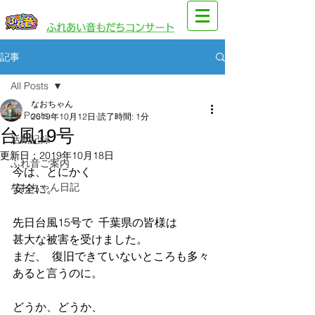
​園児・親子向けイベント
​ふれあい音もだちコンサート
記事
All Posts
なおちゃん
All Posts
2019年10月12日
読了時間: 1分
台風19号
活動記録
更新日：
2019年10月18日
ふれ音ご案内
今は、とにかく
なおちゃん日記
安全に。
先日台風15号で  千葉県の皆様は
甚大な被害を受けました。
まだ、  復旧できていないところも多々
あると言うのに。
どうか、どうか、