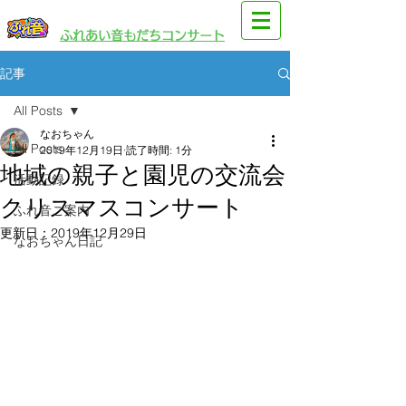
​園児・親子向けイベント
​ふれあい音もだちコンサート
記事
All Posts
なおちゃん
All Posts
2019年12月19日
読了時間: 1分
地域の親子と園児の交流会
活動記録
クリスマスコンサート
ふれ音ご案内
更新日：
2019年12月29日
なおちゃん日記