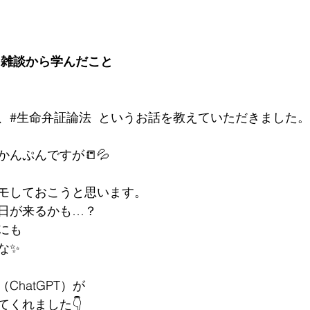
、雑談から学んだこと
、#生命弁証論法  というお話を教えていただきました。
んぷんですが📒💦
メモしておこうと思います。
日が来るかも…？
にも
な✨
ChatGPT）が
てくれました👇