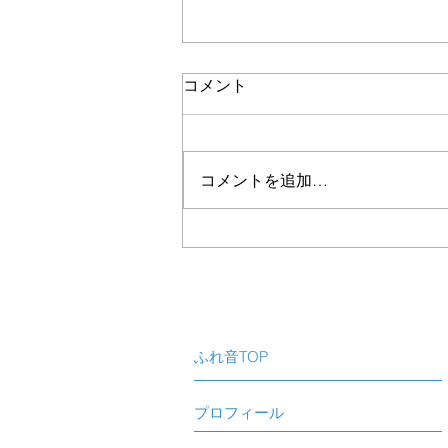
コメント
コメントを追加…
子育てコンサート 1.2歳催
し
ふれ音TOP
プロフィール