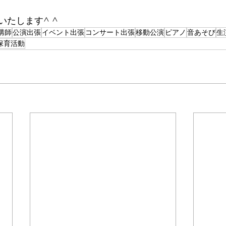
たします^ ^
講師
公演出張
イベント出張
コンサート出張
移動公演
ピアノ
音あそび
生
保育活動