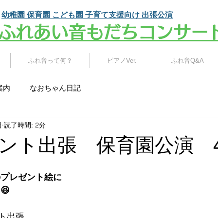
幼稚園 保育園 こども園
子育て支援向け 出張公演
​ふれあい音もだちコンサー
ふれ音って何？
ピアノVer.
ふれ音Q&A
案内
なおちゃん日記
日
読了時間: 2分
ント出張 保育園公演 4
のプレゼント絵に
😆
ト出張