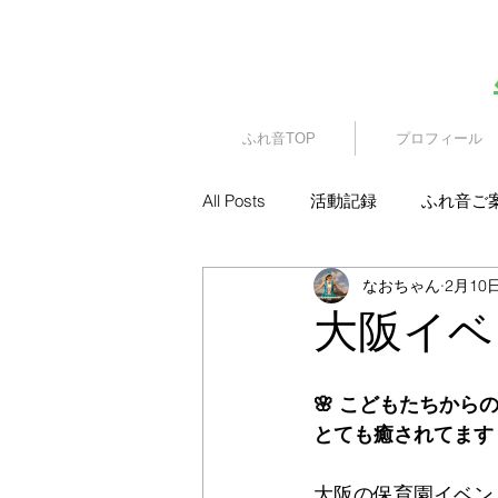
​園児・親子向けイベント
ふれ音TOP
プロフィール
All Posts
活動記録
ふれ音ご
なおちゃん
2月10
大阪イベ
🌸 こどもたちから
とても癒されてます 
大阪の保育園イベン