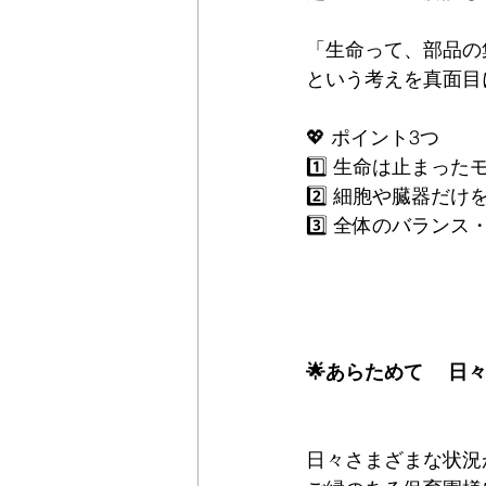
「生命って、部品の
という考えを真面目
💖 ポイント3つ
1️⃣ 生命は止まっ
2️⃣ 細胞や臓器だ
3️⃣ 全体のバラン
🌟あらためて　 日
日々さまざまな状況