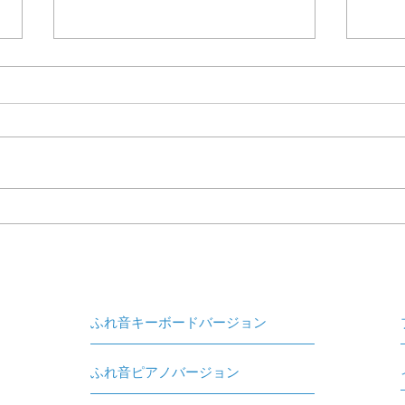
ほぼ0.1歳さん親子行事へ。
幼稚
コンサートとバルーンアート
分 
ふれ音キーボードバージョン
ふれ音ピアノバージョン