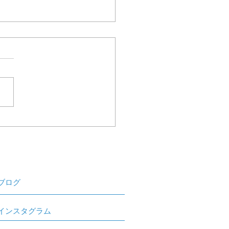
園コンサートご依頼 45
七夕音楽会
ブログ
インスタグラム