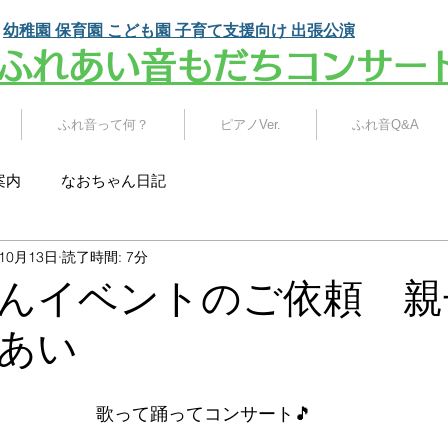
幼稚園 保育園 こども園
子育て支援向け 出張公演
​ふれあい音もだちコンサー
ふれ音って何？
ピアノVer.
ふれ音Q&A
案内
なおちゃん日記
年10月13日
読了時間: 7分
んイベントのご依頼 親
あい
歌って踊ってコンサート🎵