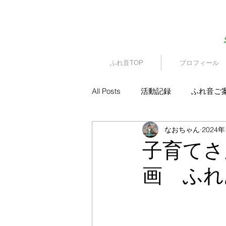
​園児・親子向けイベント
ふれ音TOP
プロフィール
All Posts
活動記録
ふれ音ご
なおちゃん
2024
子育てさ
画 ふれ