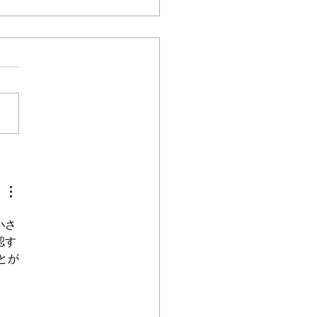
コンサート依頼| ふれあ
そび・歌・生演奏
小さ
認す
とが