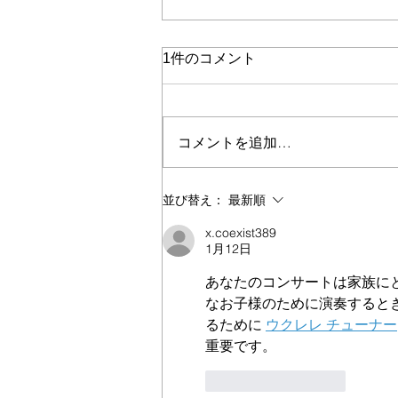
1件のコメント
コメントを追加…
親子さん行事のご依頼 ふれ
並び替え：
最新順
あいあそび 1歳さんイベン
x.coexist389
ト 親子レクリエーション
1月12日
あなたのコンサートは家族に
なお子様のために演奏すると
るために 
ウクレレ チューナー
重要です。
いいね！
返信