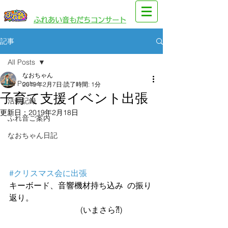
​園児・親子向けイベント
​ふれあい音もだちコンサート
記事
All Posts
なおちゃん
All Posts
2019年2月7日
読了時間: 1分
子育て支援イベント出張
活動記録
更新日：
2019年2月18日
ふれ音ご案内
なおちゃん日記
#クリスマス会に出張
キーボード、音響機材持ち込み  の振り
返り。
                                   (いまさら⁈)