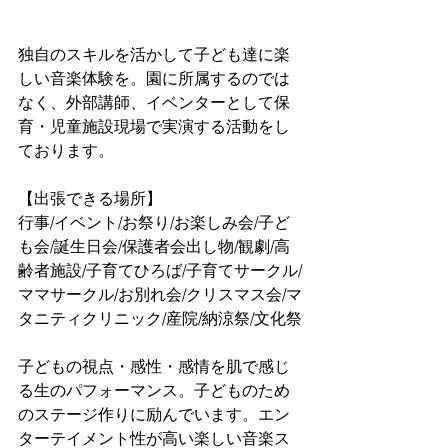
独自のスキルを活かして子ども達に楽
しい音楽体験を。園に所属するのでは
なく、外部講師、イベンターとして保
育・児童施設現場で実演する活動をし
ております。
【出張できる場所】
行事/イベント/お祭り/お楽しみ会/子ど
も会/誕生日会/保護者会出し物/観劇/高
齢者施設/子育てひろば/子育てサークル/
ママサークル/お別れ会/クリスマス会/マ
タニティクリニック/産院/納涼祭/文化祭
子どもの視点・感性・感情を肌で感じ
る生のパフォーマンス。子どものため
のステージ作りに励んでいます。エン
ターテイメント性が高い楽しい音楽ス