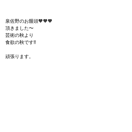
泉佐野のお饅頭🧡🧡🧡
頂きました〜
芸術の秋より
食欲の秋です‼️
頑張ります。