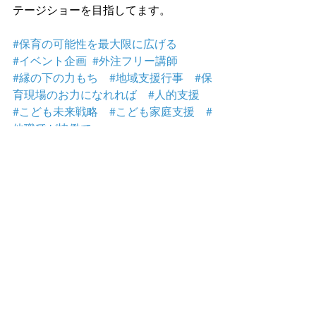
テージショーを目指してます。
#保育の可能性を最大限に広げる
#イベント企画
#外注フリー講師
#縁の下の力もち
#地域支援行事
#保
育現場のお力になれれば
#人的支援
#こども未来戦略
#こども家庭支援
#
他職種が協働で
児童相談所職員さんや市区町村皆様か
らお声掛けいただいたり　学校🏫　家
庭　地域をつなぐこども向けコンサー
トになれれば嬉しいものです。
　気になってもらえたら
まずはお気軽に
お声掛けください。目を通して頂ける
と嬉しいです