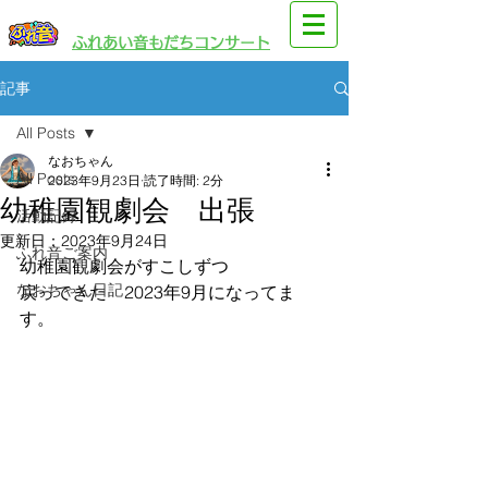
​園児・親子向けイベント
​ふれあい音もだちコンサート
記事
All Posts
なおちゃん
All Posts
2023年9月23日
読了時間: 2分
幼稚園観劇会 出張
活動記録
更新日：
2023年9月24日
ふれ音ご案内
幼稚園観劇会がすこしずつ
なおちゃん日記
戻ってきた　2023年9月になってま
す。