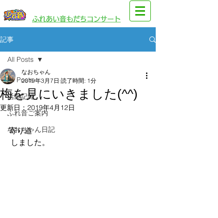
​園児・親子向けイベント
​ふれあい音もだちコンサート
記事
All Posts
なおちゃん
All Posts
2019年3月7日
読了時間: 1分
梅を見にいきました(^^)
活動記録
更新日：
2019年4月12日
ふれ音ご案内
なおちゃん日記
寄り道
 しました。