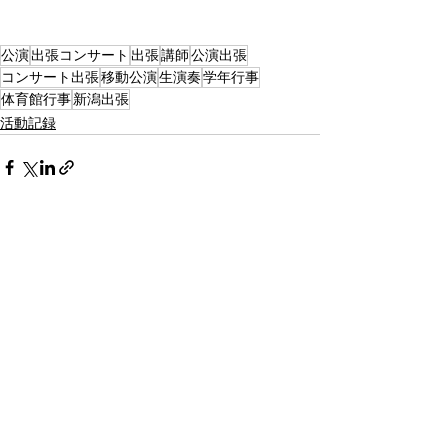
公演
出張コンサート
出張
講師
公演出張
コンサート出張
移動公演
生演奏
学年行事
体育館行事
新潟出張
活動記録
すべて表示
最新記事