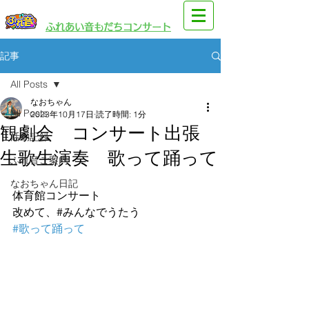
​園児・親子向けイベント
​ふれあい音もだちコンサート
記事
All Posts
なおちゃん
All Posts
2023年10月17日
読了時間: 1分
観劇会 コンサート出張
活動記録
生歌生演奏 歌って踊って
ふれ音ご案内
なおちゃん日記
体育館コンサート　
改めて、#みんなでうたう　
#歌って踊って