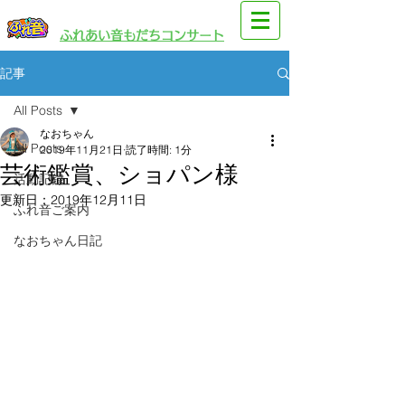
​園児・親子向けイベント
​ふれあい音もだちコンサート
記事
All Posts
なおちゃん
All Posts
2019年11月21日
読了時間: 1分
芸術鑑賞、ショパン様
活動記録
更新日：
2019年12月11日
ふれ音ご案内
なおちゃん日記