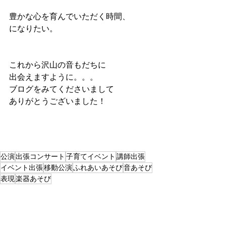
豊かな心を育んでいただく時間、
になりたい。
これから沢山の音もだちに
出会えますように。。。
ブログをみてくださいまして
ありがとうございました！
公演
出張コンサート
子育てイベント
講師出張
イベント出張
移動公演
ふれあいあそび
音あそび
表現
楽器あそび
活動記録