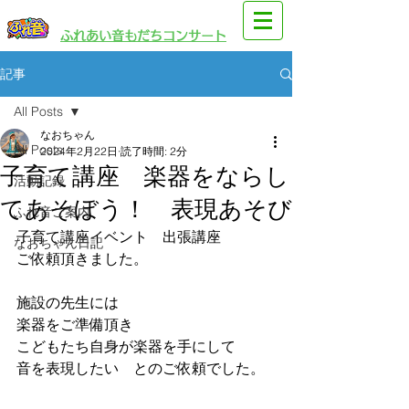
​園児・親子向けイベント
​ふれあい音もだちコンサート
記事
All Posts
なおちゃん
All Posts
2024年2月22日
読了時間: 2分
子育て講座 楽器をならし
活動記録
てあそぼう！ 表現あそび
ふれ音ご案内
子育て講座イベント　出張講座
なおちゃん日記
ご依頼頂きました。
施設の先生には　
楽器をご準備頂き
こどもたち自身が楽器を手にして
音を表現したい　とのご依頼でした。