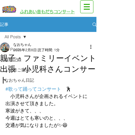
​園児・親子向けイベント
​ふれあい音もだちコンサート
記事
All Posts
なおちゃん
All Posts
2025年2月8日
読了時間: 1分
親子・ファミリーイベント
活動記録
出張 小児科さんコンサー
ふれ音ご案内
ト
なおちゃん日記
#歌って踊ってコンサート
　🕺
　小児科さんが企画されるイベントに
出演させて頂きました。
寒波がきて、、、
今週はとても寒いのと、、、
交通が気になりましたが✨😆