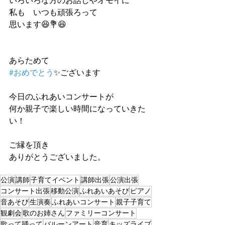
いろいろな方のお話しやオモイに
私も　いつも頑張ろって
思います😆💐😆
あらためて
#おめでとう
✨ございます
今日のふれあいコンサートが
何か親子で楽しい時間になっていきた
い！
ご縁を頂き
ありがとうございました。
公演
講師
子育てイベント
講師出張
公演出張
コンサート出張
移動公演
ふれあいあそび
ピアノ
音あそび
生演奏
ふれあいコンサート
親子子育て
観劇会
歌のお姉さん
ファミリーコンサート
歌って踊って
バルーンアート
音育
キッズライブ