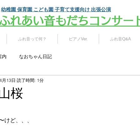
幼稚園 保育園 こども園
子育て支援向け 出張公演
​ふれあい音もだちコンサー
ふれ音って何？
ピアノVer.
ふれ音Q&A
案内
なおちゃん日記
年4月13日
読了時間: 1分
山桜
〜けど、、、