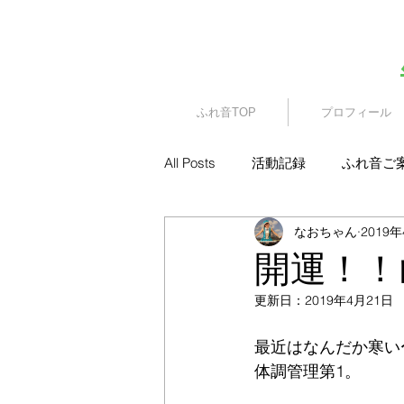
​園児・親子向けイベント
ふれ音TOP
プロフィール
All Posts
活動記録
ふれ音ご
なおちゃん
2019
開運！！
更新日：
2019年4月21日
最近はなんだか寒い
体調管理第1。 