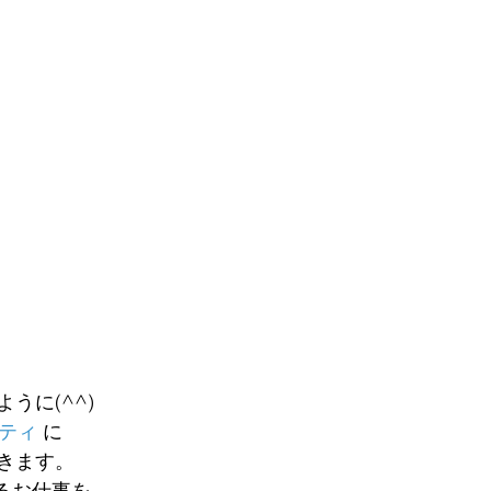
うに(^^)
ティ
 に
きます。
るお仕事を