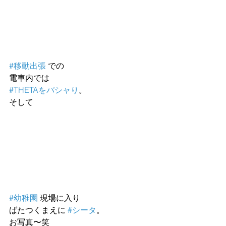
#移動出張
 での
電車内では
#THETAをパシャり
。
そして
#幼稚園
 現場に入り
ばたつくまえに 
#シータ
。
お写真〜笑