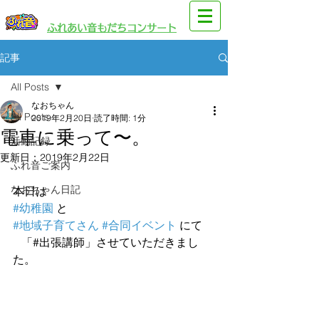
​園児・親子向けイベント
​ふれあい音もだちコンサート
記事
All Posts
なおちゃん
All Posts
2019年2月20日
読了時間: 1分
電車に乗って〜。
活動記録
更新日：
2019年2月22日
ふれ音ご案内
なおちゃん日記
本日は
#幼稚園
 と
#地域子育てさん
#合同イベント
 にて
   「#出張講師」させていただきまし
た。