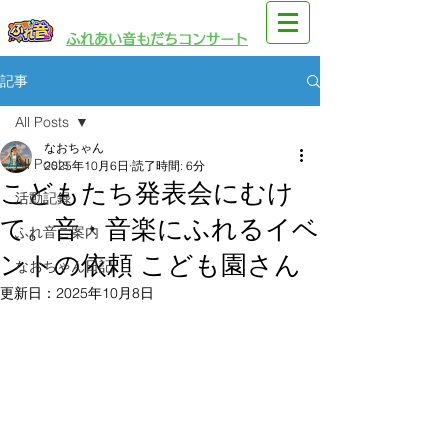
​園児・親子向けイベント
​ふれあい音もだちコンサート
記事
All Posts
なおちゃん
All Posts
2025年10月6日
読了時間: 6分
こどもたち発表会にむけ
活動記録
て。音・音楽にふれるイベ
ふれ音ご案内
ントの依頼 こども園さん
なおちゃん日記
更新日：
2025年10月8日