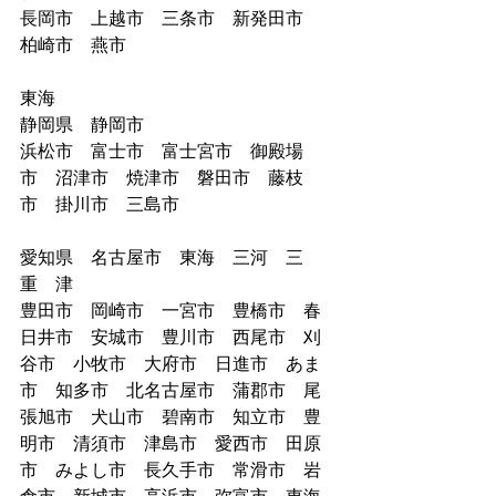
長岡市　上越市　三条市　新発田市　
柏崎市　燕市　
東海
静岡県　静岡市
浜松市　富士市　富士宮市　御殿場
市　沼津市　焼津市　磐田市　藤枝
市　掛川市　三島市　
愛知県　名古屋市　東海　三河　三
重　津
豊田市　岡崎市　一宮市　豊橋市　春
日井市　安城市　豊川市　西尾市　刈
谷市　小牧市　大府市　日進市　あま
市　知多市　北名古屋市　蒲郡市　尾
張旭市　犬山市　碧南市　知立市　豊
明市　清須市　津島市　愛西市　田原
市　みよし市　長久手市　常滑市　岩
倉市　新城市　高浜市　弥富市　東海