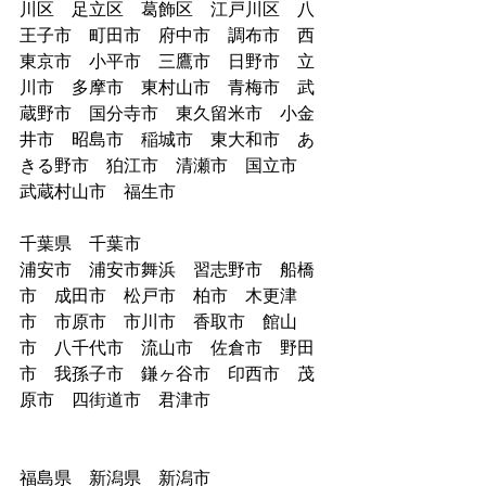
川区　足立区　葛飾区　江戸川区　八
王子市　町田市　府中市　調布市　西
東京市　小平市　三鷹市　日野市　立
川市　多摩市　東村山市　青梅市　武
蔵野市　国分寺市　東久留米市　小金
井市　昭島市　稲城市　東大和市　あ
きる野市　狛江市　清瀬市　国立市　
武蔵村山市　福生市　
千葉県　千葉市
浦安市　浦安市舞浜　習志野市　船橋
市　成田市　松戸市　柏市　木更津
市　市原市　市川市　香取市　館山
市　八千代市　流山市　佐倉市　野田
市　我孫子市　鎌ヶ谷市　印西市　茂
原市　四街道市　君津市　
福島県　新潟県　新潟市