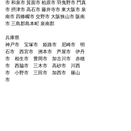
市 和泉市 箕面市 柏原市 羽曳野市 門真
市 摂津市 高石市 藤井寺市 東大阪市 泉
南市 四條畷市 交野市 大阪狭山市 阪南
市 三島郡島本町 泉南郡
兵庫県
神戸市　宝塚市　姫路市　尼崎市　明
石市　西宮市　洲本市　芦屋市　伊丹
市　相生市　豊岡市　加古川市　赤穂
市　西脇市　三木市　高砂市　川西
市　小野市　三田市　加西市　篠山
市　
京都府　京都市
宇治市　福知山市　舞鶴市　綾部市　
宮津市　亀岡市　城陽市　向日市　長
岡京市　八幡市　京田辺市　京丹後
市　南丹市　木津川市 　大山崎町　久
御山町　