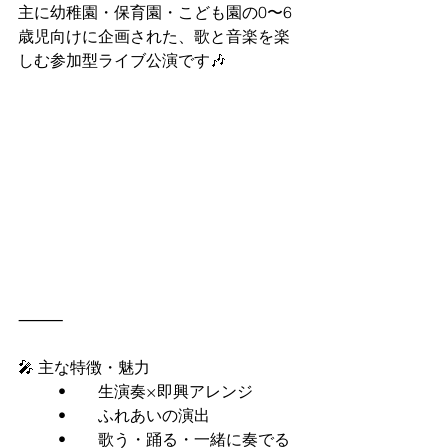
主に幼稚園・保育園・こども園の0〜6
歳児向けに企画された、歌と音楽を楽
しむ参加型ライブ公演です🎶 
⸻
🎤 主な特徴・魅力
	•	生演奏×即興アレンジ
	•	ふれあいの演出
	•	歌う・踊る・一緒に奏でる