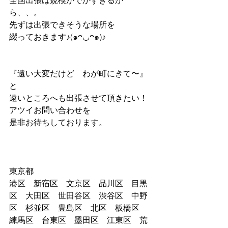
ら、、。
先ずは出張できそうな場所を
綴っておきます♪(๑ᴖ◡ᴖ๑)♪
『遠い大変だけど　わが町にきて〜』   
と
遠いところへも出張させて頂きたい！
アツイお問い合わせを
是非お待ちしております。
東京都
港区　新宿区　文京区　品川区　目黒
区　大田区　世田谷区　渋谷区　中野
区　杉並区　豊島区　北区　板橋区　
練馬区　台東区　墨田区　江東区　荒