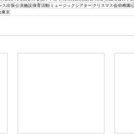
ンス出張
公演施設
保育活動
ミュージックシアター
クリスマス会
幼稚園
会東京