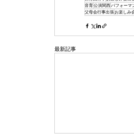
音育
公演関西
パフォーマ
父母会行事出張
お楽しみ
最新記事