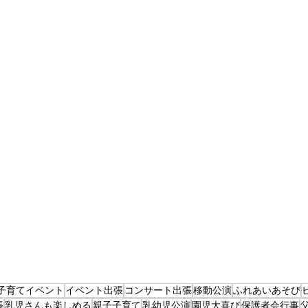
子育てイベント
イベント出張
コンサート出張
移動公演
ふれあいあそび
張
乳児さんも楽しめる
親子子育て
乳幼児公演
園児大喜び
保護者会行事