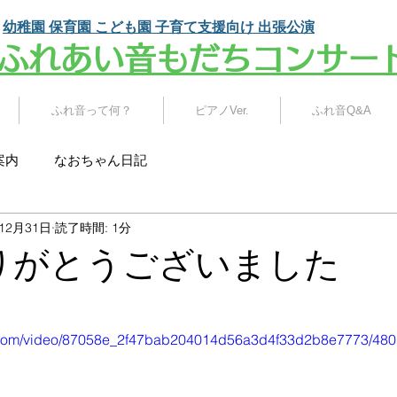
幼稚園 保育園 こども園
子育て支援向け 出張公演
​ふれあい音もだちコンサー
ふれ音って何？
ピアノVer.
ふれ音Q&A
案内
なおちゃん日記
年12月31日
読了時間: 1分
 ありがとうございました
tic.com/video/87058e_2f47bab204014d56a3d4f33d2b8e7773/480