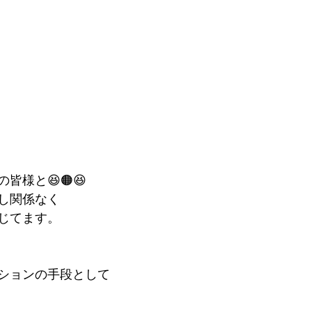
皆様と😆🟠😆
し関係なく
じてます。
ションの手段として