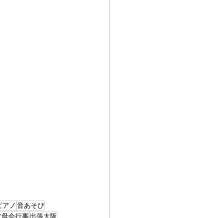
ピアノ
音あそび
父母会行事
出張大阪