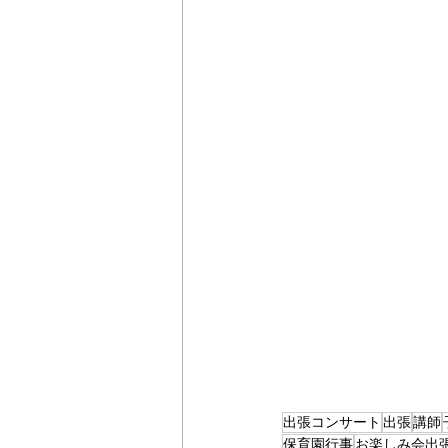
出張コンサート
出張
講師
保育園行事
お楽しみ会出