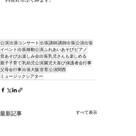
公演
出張コンサート
出張
講師
講師出張
公演出張
イベント出張
移動公演
ふれあいあそび
ピアノ
音あそび
お楽しみ会出張
乳児さんも楽しめる
親子子育て
乳幼児公演
園児大喜び
保護者会行事
父母会行事
出張大阪
音育
公演関西
ミュージックシアター
すべて表示
最新記事