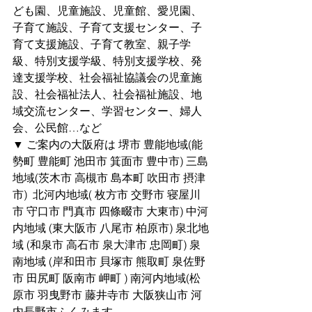
ども園、児童施設、児童館、愛児園、
子育て施設、子育て支援センター、子
育て支援施設、子育て教室、親子学
級、特別支援学級、特別支援学校、発
達支援学校、社会福祉協議会の児童施
設、社会福祉法人、社会福祉施設、地
域交流センター、学習センター、婦人
会、公民館…など
▼ ご案内の大阪府は 堺市 豊能地域(能
勢町 豊能町 池田市 箕面市 豊中市) 三島
地域(茨木市 高槻市 島本町 吹田市 摂津
市)  北河内地域( 枚方市 交野市 寝屋川
市 守口市 門真市 四條畷市 大東市) 中河
内地域 (東大阪市 八尾市 柏原市) 泉北地
域 (和泉市 高石市 泉大津市 忠岡町) 泉
南地域 (岸和田市 貝塚市 熊取町 泉佐野
市 田尻町 阪南市 岬町 ) 南河内地域(松
原市 羽曳野市 藤井寺市 大阪狭山市 河
内長野市ふくみます。