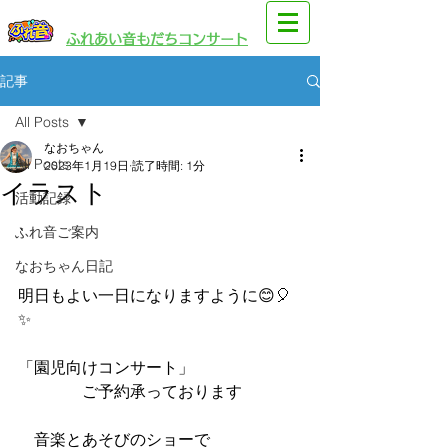
​園児・親子向けイベント
​ふれあい音もだちコンサート
記事
All Posts
なおちゃん
All Posts
2023年1月19日
読了時間: 1分
イラスト
活動記録
、
ふれ音ご案内
なおちゃん日記
明日もよい一日になりますように😊🎈
✨
「園児向けコンサート」
　　　　ご予約承っております
　音楽とあそびのショーで