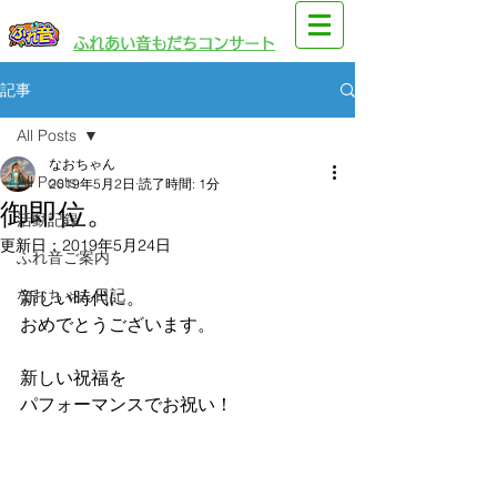
​園児・親子向けイベント
​ふれあい音もだちコンサート
記事
All Posts
なおちゃん
All Posts
2019年5月2日
読了時間: 1分
御即位。
活動記録
更新日：
2019年5月24日
ふれ音ご案内
なおちゃん日記
新しい時代に。
おめでとうございます。
新しい祝福を
パフォーマンスでお祝い！