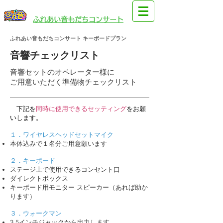
​園児・親子向けイベント
​ふれあい音もだちコンサート
ふれあい音もだちコンサート キーボードプラン
音響チェックリスト
音響セットのオペレーター様に
ご用意いただく準備物チェックリスト
下記を
同時に使用できるセッティング
をお願
いします。
１．ワイヤレスヘッドセットマイク
本体込みで１名分ご用意願います
２．キーボード
ステージ上で使用できるコンセント口
ダイレクトボックス
キーボード用モニター スピーカー（あれば助か
ります）
３．ウォークマン
3.5インチジャックから出力します