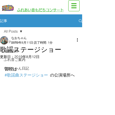
​園児・親子向けイベント
​ふれあい音もだちコンサート
記事
All Posts
なおちゃん
All Posts
2019年8月11日
読了時間: 1分
歌謡ステージショー
活動記録
更新日：
2019年8月12日
ふれ音ご案内
なおちゃん日記
普段は
#歌謡曲ステージショー
  の公演場所へ